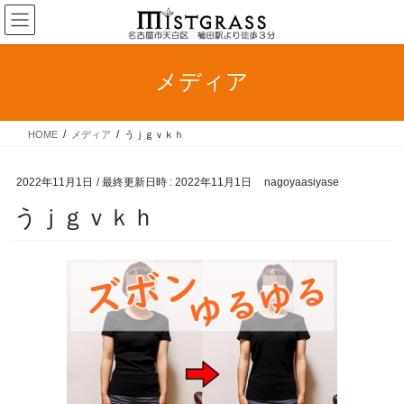
コ
ナ
ン
ビ
テ
ゲ
ン
ー
メディア
ツ
シ
へ
ョ
ス
ン
HOME
メディア
うｊｇｖｋｈ
キ
に
ッ
移
プ
動
2022年11月1日
/ 最終更新日時 :
2022年11月1日
nagoyaasiyase
うｊｇｖｋｈ