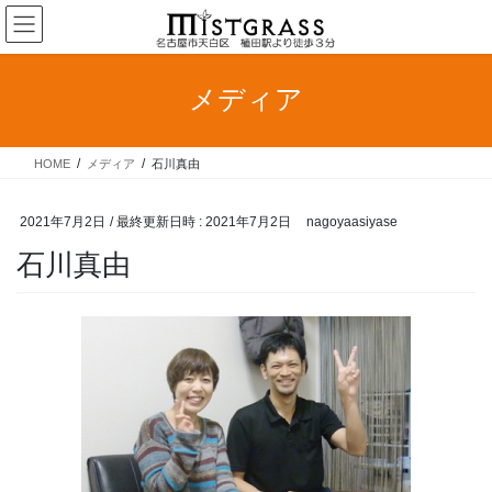
コ
ナ
ン
ビ
テ
ゲ
ン
ー
メディア
ツ
シ
へ
ョ
ス
ン
HOME
メディア
石川真由
キ
に
ッ
移
プ
動
2021年7月2日
/ 最終更新日時 :
2021年7月2日
nagoyaasiyase
石川真由