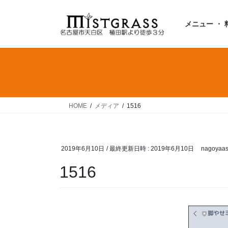
コ
ナ
ン
ビ
メニュー ・ 
テ
ゲ
ン
ー
ツ
シ
へ
ョ
ス
ン
キ
に
ッ
移
HOME
メディア
1516
プ
動
2019年6月10日
/ 最終更新日時 :
2019年6月10日
nagoyaas
1516