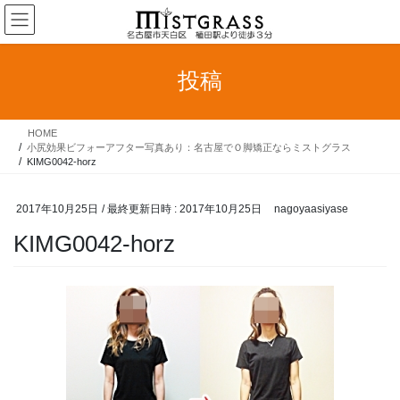
コ
ナ
ン
ビ
テ
ゲ
ン
ー
投稿
ツ
シ
へ
ョ
ス
ン
HOME
キ
に
小尻効果ビフォーアフター写真あり：名古屋でＯ脚矯正ならミストグラス
ッ
移
KIMG0042-horz
プ
動
2017年10月25日
/ 最終更新日時 :
2017年10月25日
nagoyaasiyase
KIMG0042-horz