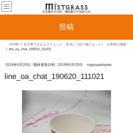
コ
ナ
ン
ビ
テ
ゲ
ン
ー
投稿
ツ
シ
へ
ョ
ス
ン
HOME
名古屋で太ももダイエット：本当に１回で細くなった♪ お客様の感想
キ
に
line_oa_chat_190620_111021
ッ
移
プ
動
2019年6月20日
/ 最終更新日時 :
2019年6月20日
nagoyaasiyase
line_oa_chat_190620_111021