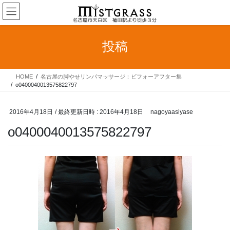
コ
ナ
ン
ビ
テ
ゲ
ン
ー
投稿
ツ
シ
へ
ョ
ス
ン
HOME
名古屋の脚やせリンパマッサージ：ビフォーアフター集
キ
に
o0400040013575822797
ッ
移
プ
動
2016年4月18日
/ 最終更新日時 :
2016年4月18日
nagoyaasiyase
o0400040013575822797