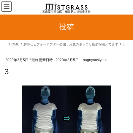
コ
ナ
ン
ビ
テ
ゲ
ン
ー
投稿
ツ
シ
へ
ョ
ス
ン
HOME
脚やせビフォーアフター公開：お尻のポッコリ脂肪が消えてます
3
キ
に
ッ
移
プ
動
2020年3月5日
/ 最終更新日時 :
2020年3月5日
nagoyaasiyase
3