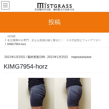
コ
ナ
ン
ビ
テ
ゲ
ン
ー
投稿
ツ
シ
へ
ョ
ス
ン
HOME
キ
に
名古屋脚やせ専門：太もも前側が細く痩せた！ ３０代女性ビフォーアフター
ッ
移
KIMG7954-horz
プ
動
2021年1月25日
/ 最終更新日時 :
2021年1月25日
nagoyaasiyase
KIMG7954-horz