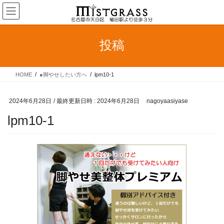
コ
ナ
ン
ビ
テ
ゲ
ン
ー
投稿
ツ
シ
へ
ョ
ス
ン
HOME
●脚やせしたい方へ
lpm10-1
キ
に
ッ
移
プ
動
2024年6月28日
/ 最終更新日時 :
2024年6月28日
nagoyaasiyase
lpm10-1