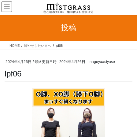
コ
ナ
ン
ビ
テ
ゲ
ン
ー
投稿
ツ
シ
へ
ョ
ス
ン
HOME
脚やせしたい方へ
lpf06
キ
に
ッ
移
プ
動
2024年4月26日
/ 最終更新日時 :
2024年4月26日
nagoyaasiyase
lpf06