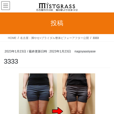
コ
ナ
ン
ビ
テ
ゲ
ン
ー
投稿
ツ
シ
へ
ョ
ス
ン
HOME
名古屋：脚やせ×ブライダル整体ビフォーアフター公開
3333
キ
に
ッ
移
プ
動
2023年1月23日
/ 最終更新日時 :
2023年1月23日
nagoyaasiyase
3333