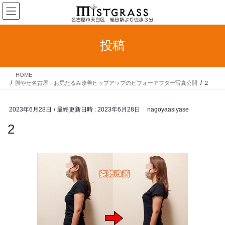
コ
ナ
ン
ビ
テ
ゲ
ン
ー
投稿
ツ
シ
へ
ョ
ス
ン
HOME
キ
に
脚やせ名古屋：お尻たるみ改善ヒップアップのビフォーアフター写真公開
2
ッ
移
プ
動
2023年6月28日
/ 最終更新日時 :
2023年6月28日
nagoyaasiyase
2