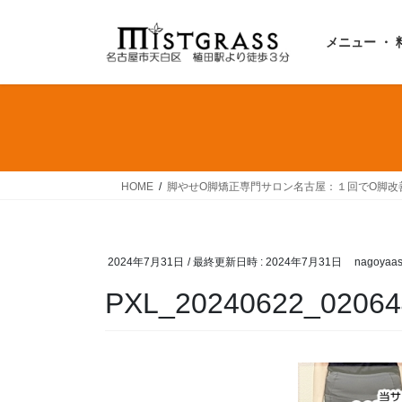
コ
ナ
ン
ビ
メニュー ・ 
テ
ゲ
ン
ー
ツ
シ
へ
ョ
ス
ン
キ
に
ッ
移
HOME
脚やせO脚矯正専門サロン名古屋：１回でO脚改
プ
動
2024年7月31日
/ 最終更新日時 :
2024年7月31日
nagoyaas
PXL_20240622_02064