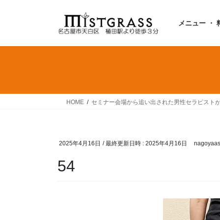
コ
ナ
ン
ビ
メニュー ・ 
テ
ゲ
ン
ー
ツ
シ
へ
ョ
ス
ン
キ
に
ッ
移
HOME
セミナー会場から追い出された男性セラピスト
プ
動
2025年4月16日
/ 最終更新日時 :
2025年4月16日
nagoyaas
54