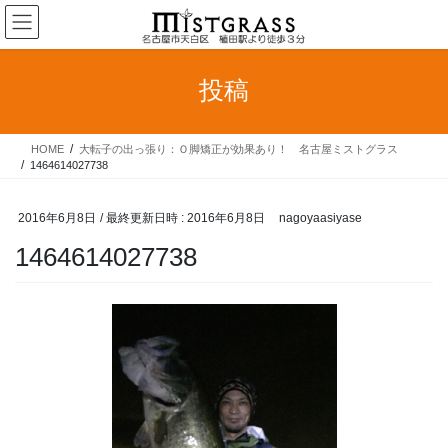
コ
ナ
ン
ビ
テ
ゲ
ン
ー
投稿
ツ
シ
へ
ョ
ス
ン
HOME
大転子の出っ張り：Ｏ脚矯正が効果あり！ 名古屋ミストグラス
キ
に
1464614027738
ッ
移
プ
動
2016年6月8日
/ 最終更新日時 :
2016年6月8日
nagoyaasiyase
1464614027738