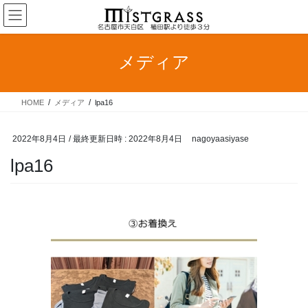
コ
ナ
ン
ビ
テ
ゲ
ン
ー
メディア
ツ
シ
へ
ョ
ス
ン
HOME
メディア
lpa16
キ
に
ッ
移
プ
動
2022年8月4日
/ 最終更新日時 :
2022年8月4日
nagoyaasiyase
lpa16