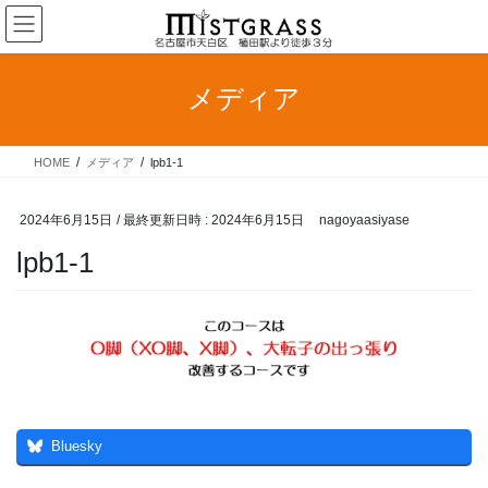
コ
ナ
ン
ビ
テ
ゲ
ン
ー
メディア
ツ
シ
へ
ョ
ス
ン
HOME
メディア
lpb1-1
キ
に
ッ
移
プ
動
2024年6月15日
/ 最終更新日時 :
2024年6月15日
nagoyaasiyase
lpb1-1
Bluesky