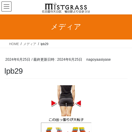
コ
ナ
ン
ビ
テ
ゲ
ン
ー
メディア
ツ
シ
へ
ョ
ス
ン
HOME
メディア
lpb29
キ
に
ッ
移
プ
動
2024年6月25日
/ 最終更新日時 :
2024年6月25日
nagoyaasiyase
lpb29