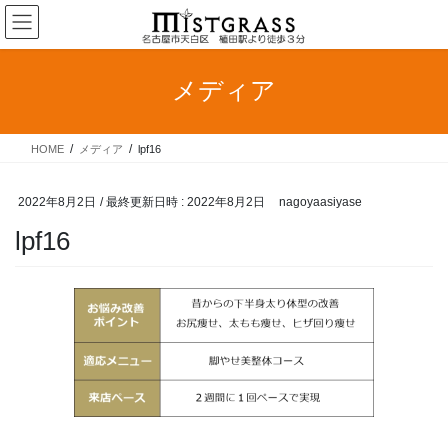
コ
ナ
ン
ビ
テ
ゲ
ン
ー
メディア
ツ
シ
へ
ョ
ス
ン
HOME
メディア
lpf16
キ
に
ッ
移
プ
動
2022年8月2日
/ 最終更新日時 :
2022年8月2日
nagoyaasiyase
lpf16