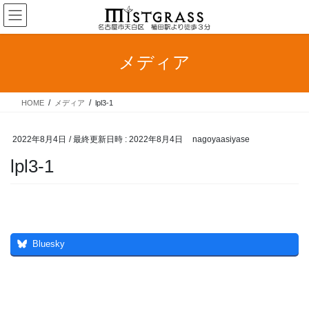
コ
ナ
ン
ビ
テ
ゲ
ン
ー
メディア
ツ
シ
へ
ョ
ス
ン
HOME
メディア
lpl3-1
キ
に
ッ
移
プ
動
2022年8月4日
/ 最終更新日時 :
2022年8月4日
nagoyaasiyase
lpl3-1
Bluesky