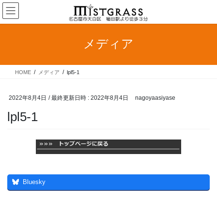
コ
ナ
ン
ビ
テ
ゲ
ン
ー
メディア
ツ
シ
へ
ョ
ス
ン
HOME
メディア
lpl5-1
キ
に
ッ
移
プ
動
2022年8月4日
/ 最終更新日時 :
2022年8月4日
nagoyaasiyase
lpl5-1
Bluesky