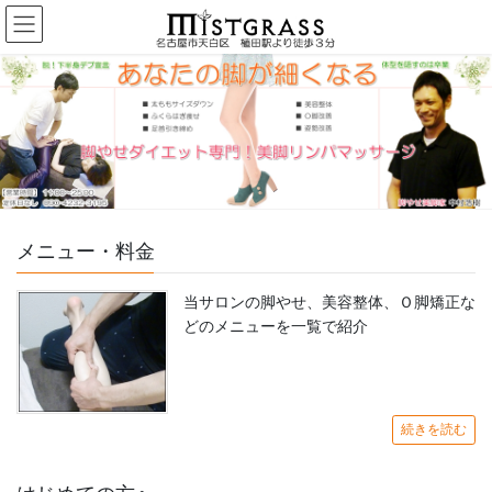
コ
ナ
ン
ビ
テ
ゲ
ン
ー
ツ
シ
へ
ョ
ス
ン
キ
に
ッ
移
プ
動
メニュー・料金
当サロンの脚やせ、美容整体、Ｏ脚矯正な
どのメニューを一覧で紹介
続きを読む