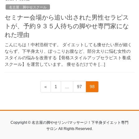
名古屋：脚やせスクール
セミナー会場から追い出された男性セラピス
トが、予約９３５人待ちの脚やせ専門家にな
れた理由
こんにちは！中村浩樹です。 ダイエットしても痩せたい所が細く
ならず、下半身太り、ぽっこりお腹など、部分太りに悩む女性の
スタイルの悩みを改善する【骨格スタイルアップセラピスト養成
スクール】を運営しています。 痩せるだけでキ […]
投
固
固
固
«
1
…
97
98
稿
定
定
定
ペ
ペ
ペ
の
ー
ー
ー
ペ
ジ
ジ
ジ
ー
Copyright © 名古屋の脚やせリンパマッサージ！下半身ダイエット専門
ジ
サロン All Rights Reserved.