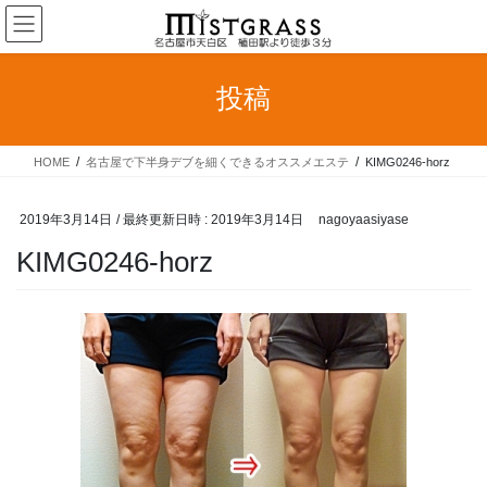
コ
ナ
ン
ビ
テ
ゲ
ン
ー
投稿
ツ
シ
へ
ョ
ス
ン
HOME
名古屋で下半身デブを細くできるオススメエステ
KIMG0246-horz
キ
に
ッ
移
プ
動
2019年3月14日
/ 最終更新日時 :
2019年3月14日
nagoyaasiyase
KIMG0246-horz