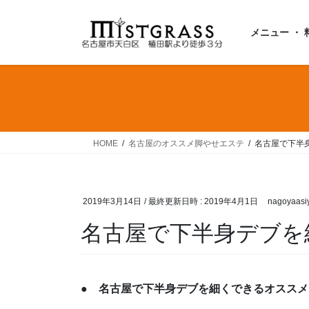
コ
ナ
ン
ビ
メニュー ・ 
テ
ゲ
ン
ー
ツ
シ
へ
ョ
ス
ン
キ
に
ッ
移
HOME
名古屋のオススメ脚やせエステ
名古屋で下半
プ
動
2019年3月14日
/ 最終更新日時 :
2019年4月1日
nagoyaasi
名古屋で下半身デブを
● 名古屋で下半身デブを細くできるオススメ