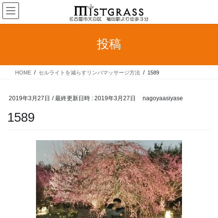
コ
ナ
ン
ビ
テ
ゲ
ン
ー
投稿
ツ
シ
へ
ョ
ス
ン
HOME
セルライトを減らすリンパマッサージ方法
1589
キ
に
ッ
移
プ
動
2019年3月27日
/ 最終更新日時 :
2019年3月27日
nagoyaasiyase
1589