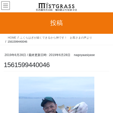
コ
ナ
ン
ビ
テ
ゲ
ン
ー
投稿
ツ
シ
へ
ョ
ス
ン
HOME
ふくらはぎが細くできるから神です！ お客さまの声より
キ
に
1561599440046
ッ
移
プ
動
2019年6月28日
/ 最終更新日時 :
2019年6月28日
nagoyaasiyase
1561599440046