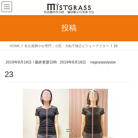
コ
ナ
ン
ビ
テ
ゲ
ン
ー
投稿
ツ
シ
へ
ョ
ス
ン
HOME
名古屋脚やせ専門：小尻・大転子矯正ビフォーアフター
23
キ
に
ッ
移
プ
動
2019年8月18日
/ 最終更新日時 :
2019年8月18日
nagoyaasiyase
23