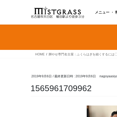
コ
ナ
ン
ビ
メニュー ・ 
テ
ゲ
ン
ー
ツ
シ
へ
ョ
ス
ン
キ
に
ッ
移
HOME
脚やせ専門名古屋：ふくらはぎを細くするには
プ
動
2019年9月6日
/ 最終更新日時 :
2019年9月6日
nagoyaasiy
1565961709962