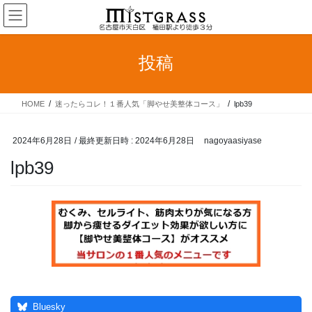
コ
ナ
ン
ビ
テ
ゲ
ン
ー
投稿
ツ
シ
へ
ョ
ス
ン
HOME
迷ったらコレ！１番人気「脚やせ美整体コース」
lpb39
キ
に
ッ
移
プ
動
2024年6月28日
/ 最終更新日時 :
2024年6月28日
nagoyaasiyase
lpb39
Bluesky