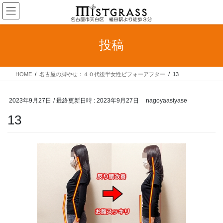
コ
ナ
ン
ビ
テ
ゲ
ン
ー
投稿
ツ
シ
へ
ョ
ス
ン
HOME
名古屋の脚やせ：４０代後半女性ビフォーアフター
13
キ
に
ッ
移
プ
動
2023年9月27日
/ 最終更新日時 :
2023年9月27日
nagoyaasiyase
13