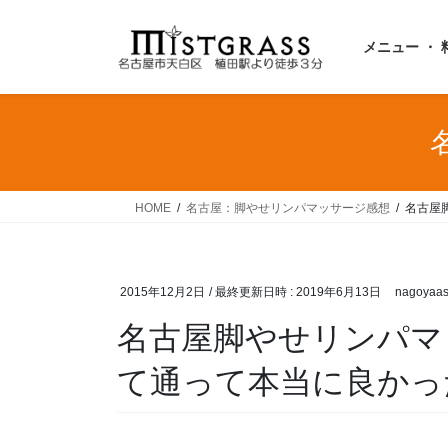
コ
ナ
ン
ビ
メニュー ・ 
テ
ゲ
ン
ー
ツ
シ
へ
ョ
ス
ン
キ
に
ッ
移
HOME
名古屋：脚やせリンパマッサージ感想
名古屋
プ
動
2015年12月2日
/ 最終更新日時 :
2019年6月13日
nagoyaas
名古屋脚やせリンパマ
て通って本当に良かっ