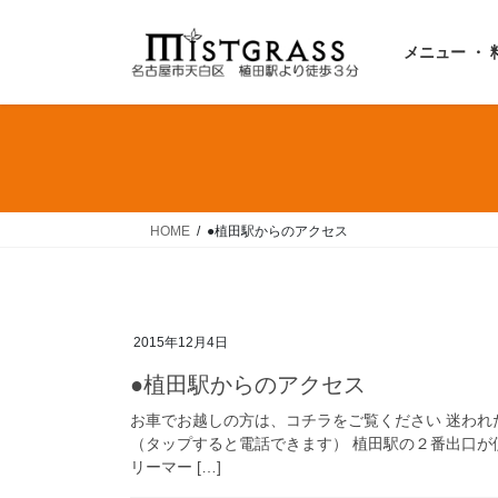
コ
ナ
ン
ビ
メニュー ・ 
テ
ゲ
ン
ー
ツ
シ
へ
ョ
ス
ン
キ
に
ッ
移
HOME
●植田駅からのアクセス
プ
動
2015年12月4日
●植田駅からのアクセス
お車でお越しの方は、コチラをご覧ください 迷われ
（タップすると電話できます） 植田駅の２番出口が
リーマー […]