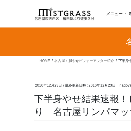
コ
ナ
ン
ビ
メニュー ・ 
テ
ゲ
ン
ー
ツ
シ
へ
ョ
ス
ン
キ
に
ッ
移
HOME
名古屋：脚やせビフォーアフター紹介
下半身
プ
動
2016年12月23日
/ 最終更新日時 :
2016年12月23日
nagoya
下半身やせ結果速報！
り 名古屋リンパマッ