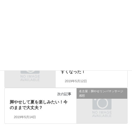
Bluesky
名古屋：脚やせ効果の秘訣
カテゴリー
名古屋：脚やせリンパマッサージ
前の記事
感想
脚やせ効果で、ズボンが履きや
すくなった！
2019年5月12日
名古屋：脚やせリンパマッサージ
次の記事
感想
脚やせして夏を楽しみたい！今
のままで大丈夫？
2019年5月14日