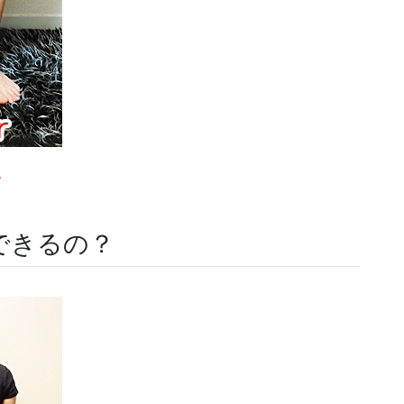
＾
できるの？