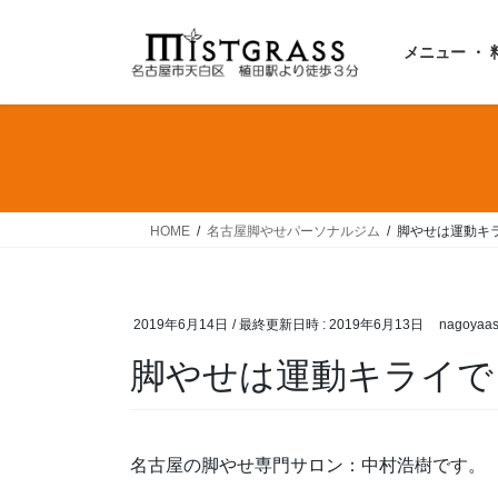
コ
ナ
ン
ビ
メニュー ・ 
テ
ゲ
ン
ー
ツ
シ
へ
ョ
ス
ン
キ
に
ッ
移
HOME
名古屋脚やせパーソナルジム
脚やせは運動キ
プ
動
2019年6月14日
/ 最終更新日時 :
2019年6月13日
nagoyaas
脚やせは運動キライで
名古屋の脚やせ専門サロン：中村浩樹です。