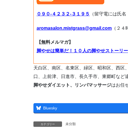
０９０-４２３２-３１９５
（留守電には氏名
aromasalon.mistgrass@gmail.com
（２４
【無料メルマガ】
脚やせは簡単だ！１０人の脚やせストーリー
天白区、南区、名東区、緑区、昭和区、西区
口、上前津、日進市、長久手市、東郷町など
脚やせダイエット、リンパマッサージ
はお任
Bluesky
未分類
カテゴリー