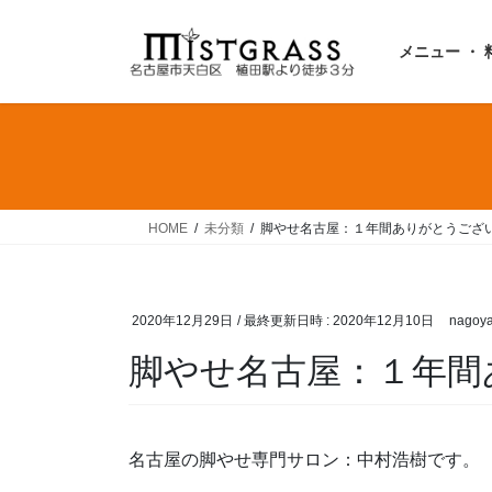
コ
ナ
ン
ビ
メニュー ・ 
テ
ゲ
ン
ー
ツ
シ
へ
ョ
ス
ン
キ
に
ッ
移
HOME
未分類
脚やせ名古屋：１年間ありがとうござ
プ
動
2020年12月29日
/ 最終更新日時 :
2020年12月10日
nagoya
脚やせ名古屋：１年間
名古屋の脚やせ専門サロン：中村浩樹です。