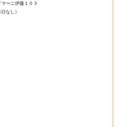
ドマーニ伊藤１０３
休日なし）