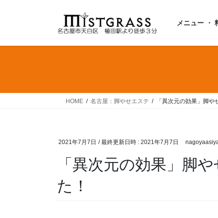
コ
ナ
ン
ビ
メニュー ・ 
テ
ゲ
ン
ー
ツ
シ
へ
ョ
ス
ン
キ
に
ッ
移
HOME
名古屋：脚やせエステ
「異次元の効果」脚や
プ
動
2021年7月7日
/ 最終更新日時 :
2021年7月7日
nagoyaasiy
「異次元の効果」脚や
た！