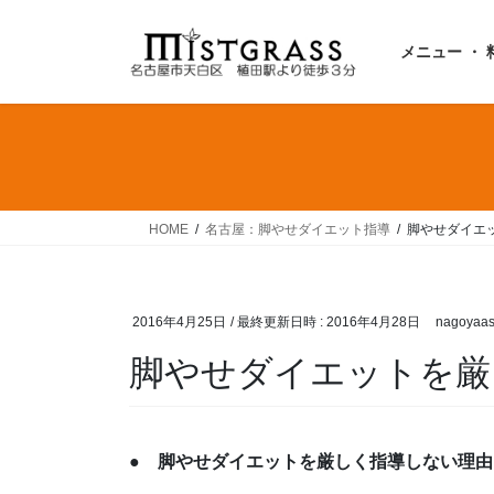
コ
ナ
ン
ビ
メニュー ・ 
テ
ゲ
ン
ー
ツ
シ
へ
ョ
ス
ン
キ
に
ッ
移
HOME
名古屋：脚やせダイエット指導
脚やせダイエ
プ
動
2016年4月25日
/ 最終更新日時 :
2016年4月28日
nagoyaas
脚やせダイエットを厳
● 脚やせダイエットを厳しく指導しない理由