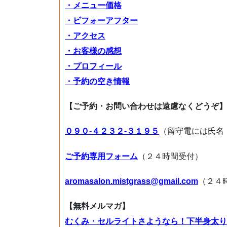
・メニュー価格
・ビフォーアフター
・アクセス
・お客様の感想
・プロフィール
・予約の空き情報
【ご予約・お問い合わせは遠慮なくどうぞ】
０９０-４２３２-３１９５
（留守電には氏名
ご予約専用フォーム
（２４時間受付）
aromasalon.mistgrass@gmail.com
（２４
【無料メルマガ】
むくみ・セルライトさようなら！下半身太り