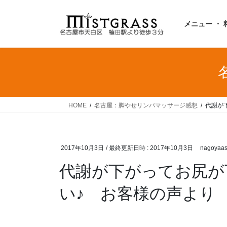
コ
ナ
ン
ビ
メニュー ・ 
テ
ゲ
ン
ー
ツ
シ
へ
ョ
ス
ン
キ
に
ッ
移
HOME
名古屋：脚やせリンパマッサージ感想
代謝が
プ
動
2017年10月3日
/ 最終更新日時 :
2017年10月3日
nagoyaas
代謝が下がってお尻が
い♪ お客様の声より